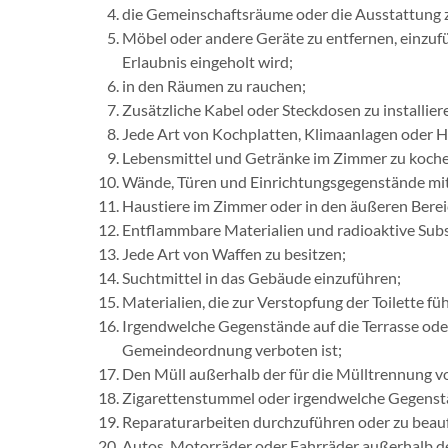
die Gemeinschaftsräume oder die Ausstattung 
Möbel oder andere Geräte zu entfernen, einzufü
Erlaubnis eingeholt wird;
in den Räumen zu rauchen;
Zusätzliche Kabel oder Steckdosen zu installi
Jede Art von Kochplatten, Klimaanlagen oder H
Lebensmittel und Getränke im Zimmer zu koch
Wände, Türen und Einrichtungsgegenstände mit
Haustiere im Zimmer oder in den äußeren Berei
Entflammbare Materialien und radioaktive Su
Jede Art von Waffen zu besitzen;
Suchtmittel in das Gebäude einzuführen;
Materialien, die zur Verstopfung der Toilette f
Irgendwelche Gegenstände auf die Terrasse oder 
Gemeindeordnung verboten ist;
Den Müll außerhalb der für die Mülltrennung v
Zigarettenstummel oder irgendwelche Gegenstän
Reparaturarbeiten durchzuführen oder zu beau
Autos, Motorräder oder Fahrräder außerhalb d