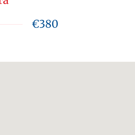
та
€380