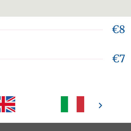
€8
€7