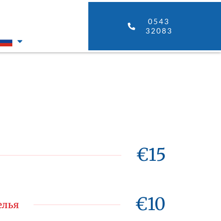
0543
32083
€15
€10
елья